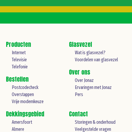
Producten
Glasvezel
Internet
Wat is glasvezel?
Televisie
Voordelen van glasvezel
Telefonie
Over ons
Bestellen
Over Jonaz
Postcodecheck
Ervaringen met Jonaz
Overstappen
Pers
Vrije modemkeuze
Dekkingsgebied
Contact
Amersfoort
Storingen & onderhoud
Almere
Veelgestelde vragen