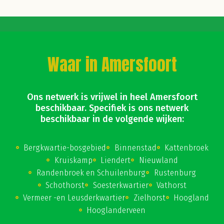
Waar in Amersfoort
Ons netwerk is vrijwel in heel Amersfoort
beschikbaar. Specifiek is ons netwerk
beschikbaar in de volgende wijken:
Bergkwartie-bosgebied
Binnenstad
Kattenbroek
Kruiskamp
Liendert
Nieuwland
Randenbroek en Schuilenburg
Rustenburg
Schothorst
Soesterkwartier
Vathorst
Vermeer -en Leusderkwartier
Zielhorst
Hoogland
Hooglanderveen