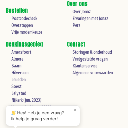
Over ons
Bestellen
Over Jonaz
Postcodecheck
Ervaringen met Jonaz
Overstappen
Pers
Vrije modemkeuze
Dekkingsgebied
Contact
Amersfoort
Storingen & onderhoud
Almere
Veelgestelde vragen
Baarn
Klantenservice
Hilversum
Algemene voorwaarden
Leusden
Soest
Lelystad
Nijkerk (jun. 2023)
Veenendaal (aug. 2023)
×
Hey! Heb je een vraag?
Gooise Meren (okt. 2023)
Ik help je graag verder!