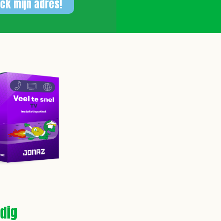
ck mijn adres!
dig