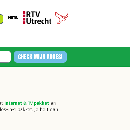
CHECK MIJN ADRES!
et
Internet & TV pakket
en
les-in-1 pakket. Je belt dan