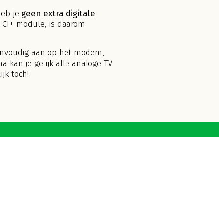
heb je
geen extra digitale
n CI+ module, is daarom
 eenvoudig aan op het modem,
a kan je gelijk alle analoge TV
jk toch!