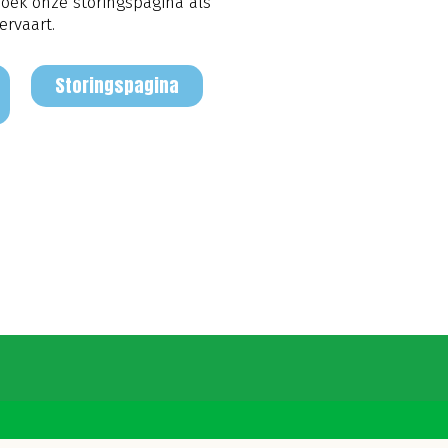
zoek onze storingspagina als
ervaart.
Storingspagina