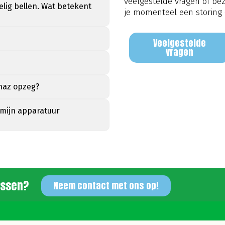
veelgestelde vragen of be
lig bellen. Wat betekent
je momenteel een storing 
Veelgestelde
vragen
onaz opzeg?
 mijn apparatuur
tussen?
Neem contact met ons op!