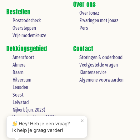
Over ons
Bestellen
Over Jonaz
Postcodecheck
Ervaringen met Jonaz
Overstappen
Pers
Vrije modemkeuze
Dekkingsgebied
Contact
Amersfoort
Storingen & onderhoud
Almere
Veelgestelde vragen
Baarn
Klantenservice
Hilversum
Algemene voorwaarden
Leusden
Soest
Lelystad
Nijkerk (jun. 2023)
Veenendaal (aug. 2023)
×
Hey! Heb je een vraag?
Gooise Meren (okt. 2023)
Ik help je graag verder!